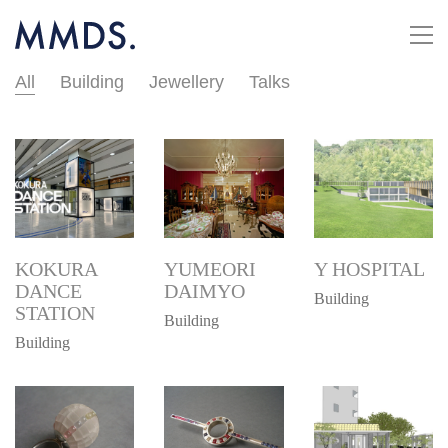
All
Building
Jewellery
Talks
KOKURA
YUMEORI
Y HOSPITAL
DANCE
DAIMYO
Building
STATION
Building
Building